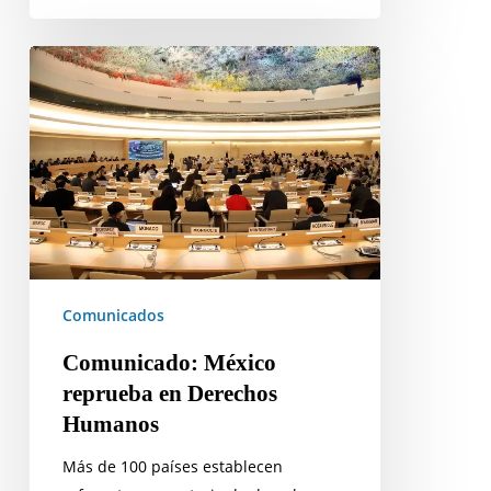
oral
Comunicado:
México
reprueba
en
Derechos
Humanos
Comunicados
Comunicado: México
reprueba en Derechos
Humanos
Más de 100 países establecen