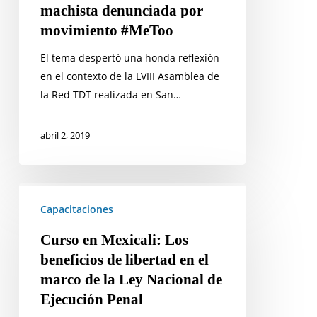
machista denunciada por
movimiento #MeToo
El tema despertó una honda reflexión
en el contexto de la LVIII Asamblea de
la Red TDT realizada en San…
abril 2, 2019
Curso
en
Capacitaciones
Mexicali:
Curso en Mexicali: Los
Los
beneficios de libertad en el
beneficios
marco de la Ley Nacional de
de
Ejecución Penal
libertad