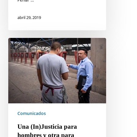
de
Ejecución
abril 29, 2019
Penal
Una
(In)Justicia
para
hombres
y
otra
para
mujeres
Comunicados
Una (In)Justicia para
hombres y otra para