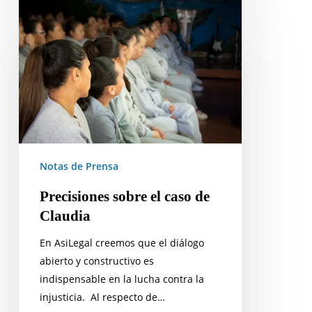
Precisiones
sobre
el
caso
de
Claudia
Notas de Prensa
Precisiones sobre el caso de
Claudia
En AsiLegal creemos que el diálogo
abierto y constructivo es
indispensable en la lucha contra la
injusticia. Al respecto de…