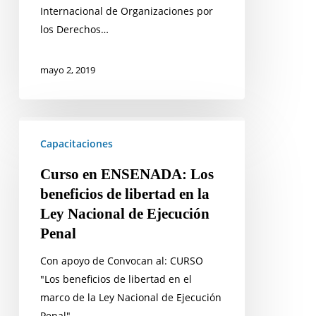
Internacional de Organizaciones por
los Derechos…
mayo 2, 2019
Curso
en
Capacitaciones
ENSENADA:
Curso en ENSENADA: Los
Los
beneficios de libertad en la
beneficios
Ley Nacional de Ejecución
de
Penal
libertad
en
Con apoyo de Convocan al: CURSO
la
"Los beneficios de libertad en el
Ley
marco de la Ley Nacional de Ejecución
Nacional
Penal"…