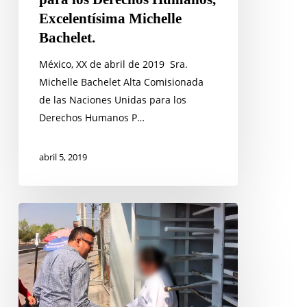
Excelentísima Michelle
Bachelet.
México, XX de abril de 2019 Sra.
Michelle Bachelet Alta Comisionada
de las Naciones Unidas para los
Derechos Humanos P…
abril 5, 2019
Tras
20
años
en
prisión,
mujer