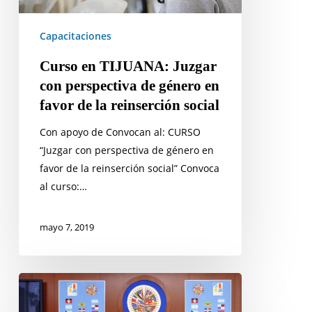
en
favor
Capacitaciones
de
Curso en TIJUANA: Juzgar
la
con perspectiva de género en
reinserción
favor de la reinserción social
social
Con apoyo de Convocan al: CURSO
“Juzgar con perspectiva de género en
favor de la reinserción social” Convoca
al curso:…
mayo 7, 2019
Embates
al