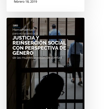
febrero 18, 2019
CURSO
«Herramientas
para
el
acceso
a
la
justicia
y
reinserción
social
con
perspectiva
de