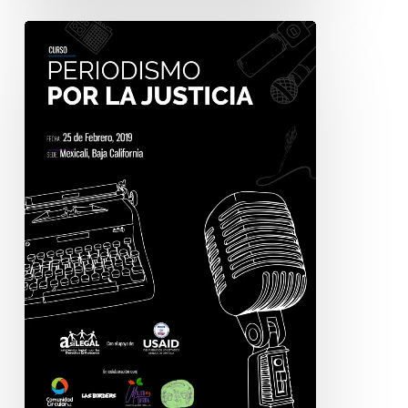
Convocatoria
al
curso
«Periodismo
por
la
justicia.»