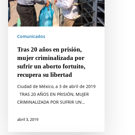
criminalizada
por
sufrir
un
aborto
Comunicados
fortuito,
Tras 20 años en prisión,
recupera
mujer criminalizada por
su
sufrir un aborto fortuito,
libertad
recupera su libertad
Ciudad de México, a 3 de abril de 2019
TRAS 20 AÑOS EN PRISIÓN, MUJER
CRIMINALIZADA POR SUFRIR UN…
abril 3, 2019