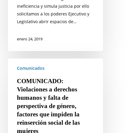
ineficiencia y simula justicia por ello
solicitamos a los poderes Ejecutivo y
Legislativo abrir espacios de…
enero 24, 2019
COMUNICADO:
Comunicados
Violaciones
a
COMUNICADO:
derechos
Violaciones a derechos
humanos
humanos y falta de
y
perspectiva de género,
falta
factores que impiden la
de
reinserción social de las
perspectiva
mujeres
de