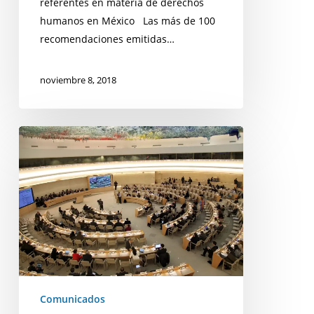
referentes en materia de derechos
humanos en México Las más de 100
recomendaciones emitidas…
noviembre 8, 2018
Comunicado:
Consejo
de
Derechos
Humanos
de
la
ONU
confirma
crisis
Comunicados