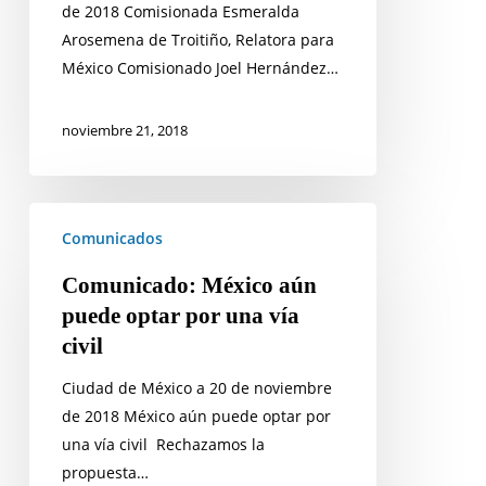
de 2018 Comisionada Esmeralda
prisión
Arosemena de Troitiño, Relatora para
preventiva
México Comisionado Joel Hernández…
oficiosa
noviembre 21, 2018
Comunicado:
Comunicados
México
aún
Comunicado: México aún
puede
puede optar por una vía
optar
civil
por
una
Ciudad de México a 20 de noviembre
vía
de 2018 México aún puede optar por
civil
una vía civil Rechazamos la
propuesta…