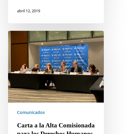
abril 12, 2019
Carta
a
la
Alta
Comisionada
para
los
Derechos
Humanos,
Excelentísima
Michelle
Comunicados
Bachelet.
Carta a la Alta Comisionada
para los Derechos Humanos,