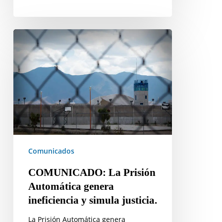
COMUNICADO:
La
Prisión
Automática
genera
ineficiencia
y
simula
justicia.
Comunicados
COMUNICADO: La Prisión
Automática genera
ineficiencia y simula justicia.
La Prisión Automática genera