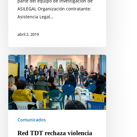
parte del equipo de Investigación de
ASILEGAL Organización contratante:
Asistencia Legal…
abril 2, 2019
Red
TDT
rechaza
violencia
machista
denunciada
por
movimiento
Comunicados
#MeToo
Red TDT rechaza violencia