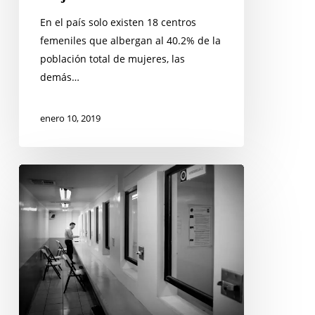
género,
En el país solo existen 18 centros
factores
femeniles que albergan al 40.2% de la
que
población total de mujeres, las
impiden
demás…
la
reinserción
enero 10, 2019
social
de
las
Vacante
mujeres
de
Abogada/o