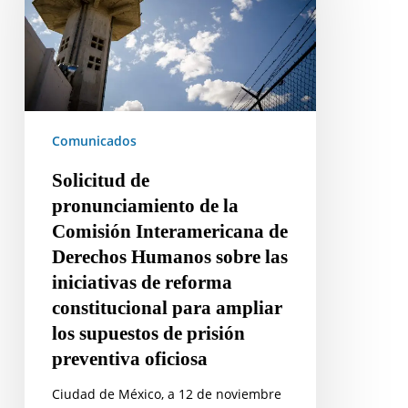
la
Comisión
Interamericana
de
Derechos
Comunicados
Humanos
sobre
Solicitud de
las
pronunciamiento de la
iniciativas
Comisión Interamericana de
de
Derechos Humanos sobre las
reforma
iniciativas de reforma
constitucional
constitucional para ampliar
para
ampliar
los supuestos de prisión
los
preventiva oficiosa
supuestos
Ciudad de México, a 12 de noviembre
de