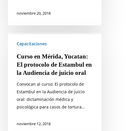
noviembre 20, 2018
Curso
en
Capacitaciones
Mérida,
Curso en Mérida, Yucatan:
Yucatan:
El protocolo de Estambul en
El
la Audiencia de juicio oral
protocolo
de
Convocan al curso: El protocolo de
Estambul
Estambul en la Audiencia de juicio
en
oral: dictaminación médica y
la
psicológica para casos de tortura…
Audiencia
de
noviembre 12, 2018
juicio