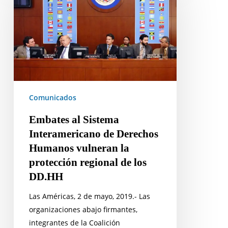
Sistema
Interamericano
de
Derechos
Humanos
vulneran
la
protección
Comunicados
regional
Embates al Sistema
de
Interamericano de Derechos
los
Humanos vulneran la
DD.HH
protección regional de los
DD.HH
Las Américas, 2 de mayo, 2019.- Las
organizaciones abajo firmantes,
integrantes de la Coalición