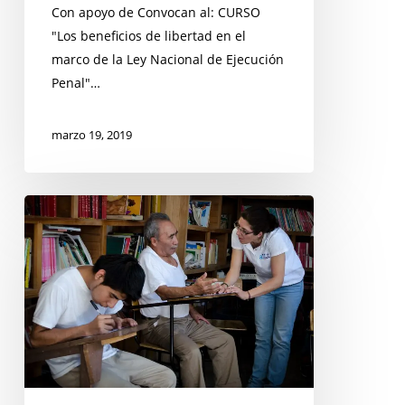
en
Con apoyo de Convocan al: CURSO
el
"Los beneficios de libertad en el
marco
marco de la Ley Nacional de Ejecución
de
Penal"…
la
Ley
marzo 19, 2019
Nacional
de
Ejecución
La
Penal
prisión
preventiva
oficiosa
y
el
fetichismo
del
encarcelamiento