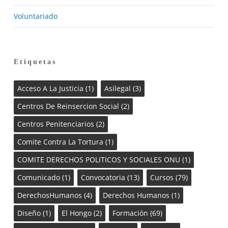
Voluntariado
Etiquetas
Acceso A La Justicia
(1)
Asilegal
(3)
Centros De Reinsercion Social
(2)
Centros Penitenciarios
(2)
Comite Contra La Tortura
(1)
COMITE DERECHOS POLITICOS Y SOCIALES ONU
(1)
Comunicado
(1)
Convocatoria
(13)
Cursos
(79)
DerechosHumanos
(4)
Derechos Humanos
(1)
Diseño
(1)
El Hongo
(2)
Formación
(69)