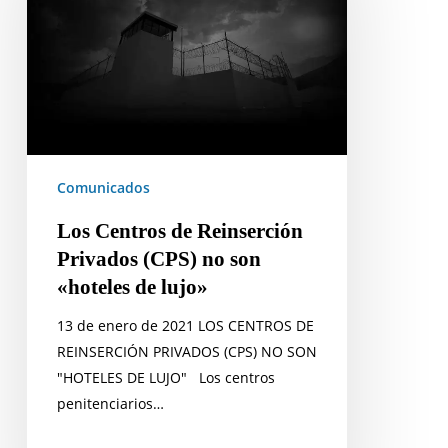
Reinserción
Privados
(CPS)
no
son
«hoteles
de
Comunicados
lujo»
Los Centros de Reinserción
Privados (CPS) no son
«hoteles de lujo»
13 de enero de 2021 LOS CENTROS DE
REINSERCIÓN PRIVADOS (CPS) NO SON
"HOTELES DE LUJO" Los centros
penitenciarios…