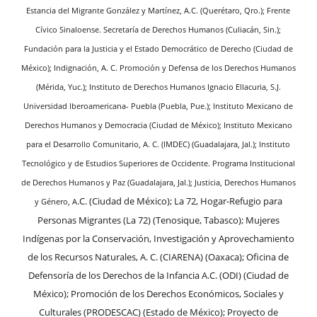
Estancia del Migrante González y Martínez, A.C. (Querétaro, Qro.); Frente
Cívico Sinaloense. Secretaría de Derechos Humanos (Culiacán, Sin.);
Fundación para la Justicia y el Estado Democrático de Derecho (Ciudad de
México); Indignación, A. C. Promoción y Defensa de los Derechos Humanos
(Mérida, Yuc.); Instituto de Derechos Humanos Ignacio Ellacuria, S.J.
Universidad Iberoamericana- Puebla (Puebla, Pue.); Instituto Mexicano de
Derechos Humanos y Democracia (Ciudad de México); Instituto Mexicano
para el Desarrollo Comunitario, A. C. (IMDEC) (Guadalajara, Jal.); Instituto
Tecnológico y de Estudios Superiores de Occidente. Programa Institucional
de Derechos Humanos y Paz (Guadalajara, Jal.); Justicia, Derechos Humanos
.C. (Ciudad de México); La 72, Hogar-Refugio para
y Género, A
Personas Migrantes (La 72) (Tenosique, Tabasco); Mujeres
Indígenas por la Conservación, Investigación y Aprovechamiento
de los Recursos Naturales, A. C. (CIARENA) (Oaxaca); Oficina de
Defensoría de los Derechos de la Infancia A.C. (ODI) (Ciudad de
México); Promoción de los Derechos Económicos, Sociales y
Culturales (PRODESCAC) (Estado de México); Proyecto de