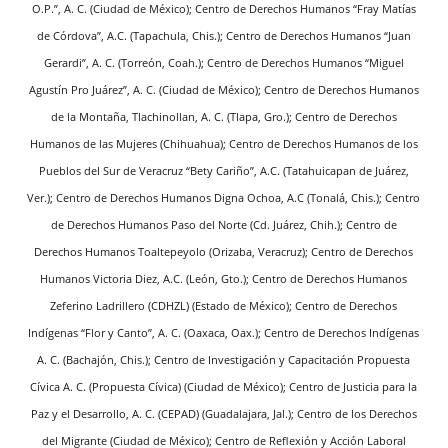
O.P.”, A. C. (Ciudad de México); Centro de Derechos Humanos “Fray Matías
de Córdova”, A.C. (Tapachula, Chis.); Centro de Derechos Humanos “Juan
Gerardi”, A. C. (Torreón, Coah.); Centro de Derechos Humanos “Miguel
Agustín Pro Juárez”, A. C. (Ciudad de México); Centro de Derechos Humanos
de la Montaña, Tlachinollan, A. C. (Tlapa, Gro.); Centro de Derechos
Humanos de las Mujeres (Chihuahua); Centro de Derechos Humanos de los
Pueblos del Sur de Veracruz “Bety Cariño”, A.C. (Tatahuicapan de Juárez,
Ver.); Centro de Derechos Humanos Digna Ochoa, A.C (Tonalá, Chis.); Centro
de Derechos Humanos Paso del Norte (Cd. Juárez, Chih.); Centro de
Derechos Humanos Toaltepeyolo (Orizaba, Veracruz); Centro de Derechos
Humanos Victoria Diez, A.C. (León, Gto.); Centro de Derechos Humanos
Zeferino Ladrillero (CDHZL) (Estado de México); Centro de Derechos
Indígenas “Flor y Canto”, A. C. (Oaxaca, Oax.); Centro de Derechos Indígenas
A. C. (Bachajón, Chis.); Centro de Investigación y Capacitación Propuesta
Cívica A. C. (Propuesta Cívica) (Ciudad de México); Centro de Justicia para la
Paz y el Desarrollo, A. C. (CEPAD) (Guadalajara, Jal.); Centro de los Derechos
del Migrante (Ciudad de México); Centro de Reflexión y Acción Laboral