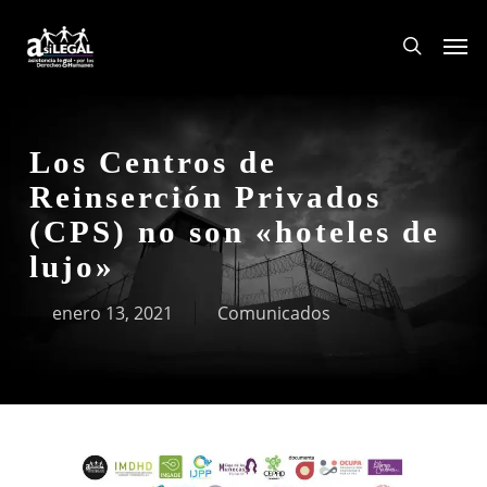
Skip
Men
to
search
main
content
Los Centros de
Reinserción Privados
(CPS) no son «hoteles de
lujo»
enero 13, 2021
Comunicados