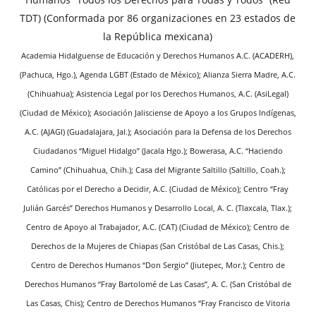
TDT) (Conformada por 86 organizaciones en 23 estados de
la República mexicana)
Academia Hidalguense de Educación y Derechos Humanos A.C. (ACADERH),
(Pachuca, Hgo.), Agenda LGBT (Estado de México); Alianza Sierra Madre, A.C.
(Chihuahua); Asistencia Legal por los Derechos Humanos, A.C. (AsiLegal)
(Ciudad de México); Asociación Jalisciense de Apoyo a los Grupos Indígenas,
A.C. (AJAGI) (Guadalajara, Jal.); Asociación para la Defensa de los Derechos
Ciudadanos “Miguel Hidalgo” (Jacala Hgo.); Bowerasa, A.C. “Haciendo
Camino” (Chihuahua, Chih.); Casa del Migrante Saltillo (Saltillo, Coah.);
Católicas por el Derecho a Decidir, A.C. (Ciudad de México); Centro “Fray
Julián Garcés” Derechos Humanos y Desarrollo Local, A. C. (Tlaxcala, Tlax.);
Centro de Apoyo al Trabajador, A.C. (CAT) (Ciudad de México); Centro de
Derechos de la Mujeres de Chiapas (San Cristóbal de Las Casas, Chis.);
Centro de Derechos Humanos “Don Sergio” (Jiutepec, Mor.); Centro de
Derechos Humanos “Fray Bartolomé de Las Casas”, A. C. (San Cristóbal de
Las Casas, Chis); Centro de Derechos Humanos “Fray Francisco de Vitoria