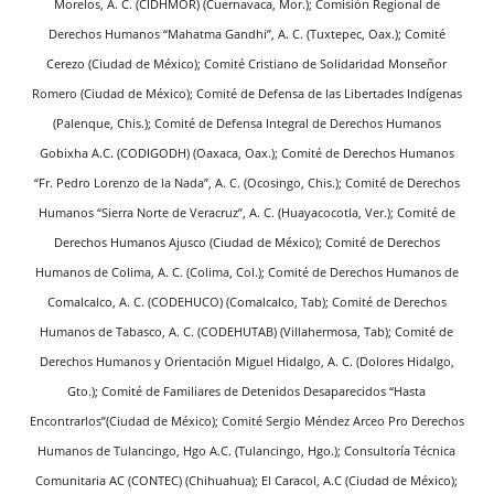
Morelos, A. C. (CIDHMOR) (Cuernavaca, Mor.); Comisión Regional de
Derechos Humanos “Mahatma Gandhi”, A. C. (Tuxtepec, Oax.); Comité
Cerezo (Ciudad de México); Comité Cristiano de Solidaridad Monseñor
Romero (Ciudad de México); Comité de Defensa de las Libertades Indígenas
(Palenque, Chis.); Comité de Defensa Integral de Derechos Humanos
Gobixha A.C. (CODIGODH) (Oaxaca, Oax.); Comité de Derechos Humanos
“Fr. Pedro Lorenzo de la Nada”, A. C. (Ocosingo, Chis.); Comité de Derechos
Humanos “Sierra Norte de Veracruz”, A. C. (Huayacocotla, Ver.); Comité de
Derechos Humanos Ajusco (Ciudad de México); Comité de Derechos
Humanos de Colima, A. C. (Colima, Col.); Comité de Derechos Humanos de
Comalcalco, A. C. (CODEHUCO) (Comalcalco, Tab); Comité de Derechos
Humanos de Tabasco, A. C. (CODEHUTAB) (Villahermosa, Tab); Comité de
Derechos Humanos y Orientación Miguel Hidalgo, A. C. (Dolores Hidalgo,
Gto.); Comité de Familiares de Detenidos Desaparecidos “Hasta
Encontrarlos”(Ciudad de México); Comité Sergio Méndez Arceo Pro Derechos
Humanos de Tulancingo, Hgo A.C. (Tulancingo, Hgo.); Consultoría Técnica
Comunitaria AC (CONTEC) (Chihuahua); El Caracol, A.C (Ciudad de México);