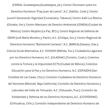
(CEREAL-Guadalajara) (Guadalajara, Jal.); Centro Diocesano para los
Derechos Humanos “Fray Juan de Larios”, A.C. (Saltillo, Coah.); Centro
Juvenil Generando Dignidad (Comalcalco, Tabasco); Centro Kalli Luz Marina
(Orizaba, Ver.); Centro Mexicano de Derecho Ambiental (CEMDA) (Ciudad de
México); Centro Mujeres (La Paz, BCS.); Centro Regional de Defensa de
DDHH José María Morelos y Pavón, A.C. (Chilapa, Gro.); Centro Regional de
Derechos Humanos “Bartolomé Carrasco”, A.C. (BARCA) (Oaxaca, Oax.);
Ciencia Social Alternativa, A.C. KOOKAY (Mérida, Yuc.); Ciudadanía Lagunera
por los Derechos Humanos, A.C. (CILADHAC) (Torreón, Coah.); Colectivo
contra la Tortura y la Impunidad (CCTI) (Ciudad de México); Colectivo
Educación para la Paz y los Derechos Humanos, A.C. (CEPAZDH) (San
Cristóbal de Las Casas, Chis.); Comisión Ciudadana de Derechos Humanos
del Noroeste (Mexicali, Baja California); Comisión de Derechos Humanos y
Laborales del Valle de Tehuacán, A.C. (Tehuacán, Pue.); Comisión de
Solidaridad y Defensa de los Derechos Humanos, A.C. (COSYDDHAC)
(Chihuahua, Chih.); Comisión Independiente de Derechos Humanos de