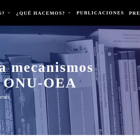
PUBLICACIONES
S?
¿QUÉ HACEMOS?
PR
 a mecanismos
s. ONU-OEA
ones