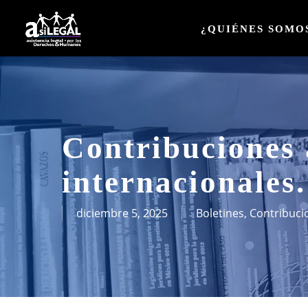
Skip
to
¿QUIÉNES SOMO
main
content
Contribuciones
internacionale
diciembre 5, 2025
Boletines
,
Contribuci