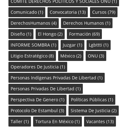
COMITE DERECHOS POLITICOS Y SOCIALES ONU
(1)
Comunicado
(1)
Convocatoria
(13)
Cursos
(79)
DerechosHumanos
(4)
Derechos Humanos
(1)
Diseño
(1)
El Hongo
(2)
Formación
(69)
INFORME SOMBRA
(1)
Juzgar
(1)
Lgbttti
(1)
Litigio Estratégico
(8)
México
(2)
ONU
(3)
Operadores De Justicia
(1)
Personas Indígenas Privadas De Libertad
(1)
Personas Privadas De Libertad
(1)
Perspectiva De Genero
(1)
Políticas Públicas
(1)
Protocolo De Estambul
(3)
Sistema De Justicia
(2)
Taller
(1)
Tortura En México
(1)
Vacantes
(13)