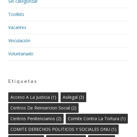
Sin categorizar
Toolkits
Vacantes
Vinculación
Voluntariado
Etiquetas
Acceso A La Justicia
(1)
Asilegal
(3)
Centros De Reinsercion Social
(2)
Centros Penitenciarios
(2)
Comite Contra La Tortura
(1)
COMITE DERECHOS POLITICOS Y SOCIALES ONU
(1)