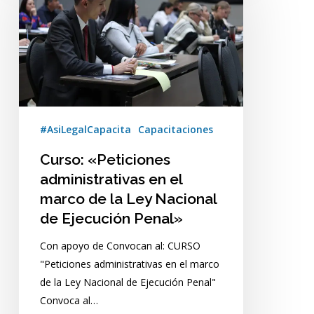
administrativas
en
el
marco
de
la
Ley
Nacional
#AsiLegalCapacita
Capacitaciones
de
Curso: «Peticiones
Ejecución
administrativas en el
Penal»
marco de la Ley Nacional
de Ejecución Penal»
Con apoyo de Convocan al: CURSO
"Peticiones administrativas en el marco
de la Ley Nacional de Ejecución Penal"
Convoca al…