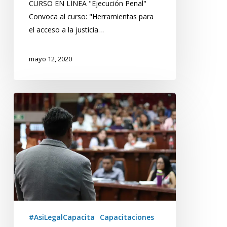
CURSO EN LÍNEA "Ejecución Penal"
Convoca al curso: "Herramientas para
el acceso a la justicia…
mayo 12, 2020
Curso
en
línea
«Ejecución
Penal»
#AsiLegalCapacita
Capacitaciones