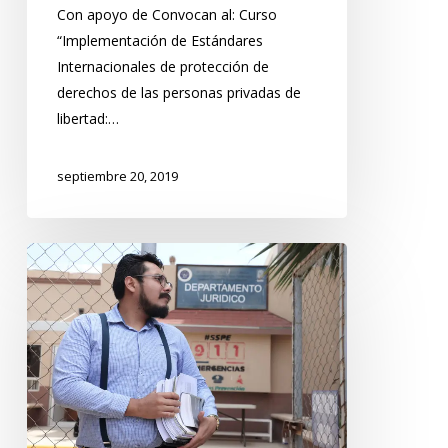
Con apoyo de Convocan al: Curso
“Implementación de Estándares
Internacionales de protección de
derechos de las personas privadas de
libertad:…
septiembre 20, 2019
Curso
«Los
beneficios
en
el
marco
de
la