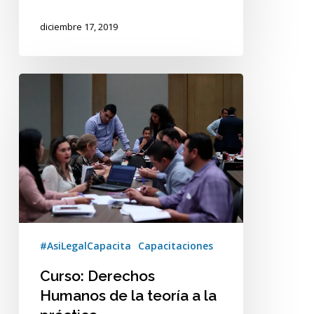
diciembre 17, 2019
Curso:
Derechos
Humanos
de
la
teoría
a
la
práctica
#AsiLegalCapacita
Capacitaciones
Curso: Derechos
Humanos de la teoría a la