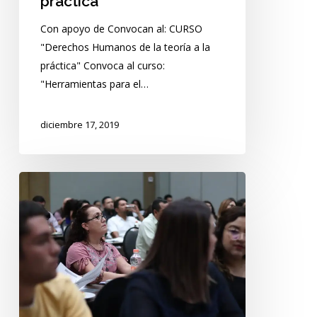
práctica
Con apoyo de Convocan al: CURSO
"Derechos Humanos de la teoría a la
práctica" Convoca al curso:
"Herramientas para el…
diciembre 17, 2019
Taller:
Ejecución
Penal:
De
la
teoría
a
la