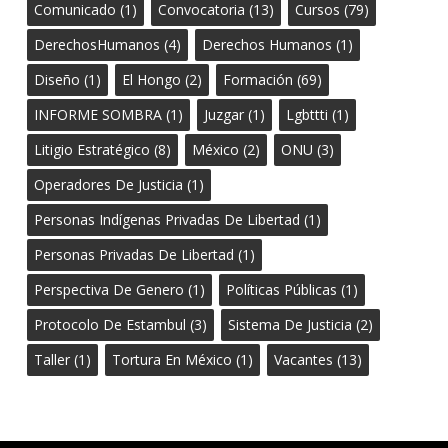
Comunicado
(1)
Convocatoria
(13)
Cursos
(79)
DerechosHumanos
(4)
Derechos Humanos
(1)
Diseño
(1)
El Hongo
(2)
Formación
(69)
INFORME SOMBRA
(1)
Juzgar
(1)
Lgbttti
(1)
Litigio Estratégico
(8)
México
(2)
ONU
(3)
Operadores De Justicia
(1)
Personas Indígenas Privadas De Libertad
(1)
Personas Privadas De Libertad
(1)
Perspectiva De Genero
(1)
Políticas Públicas
(1)
Protocolo De Estambul
(3)
Sistema De Justicia
(2)
Taller
(1)
Tortura En México
(1)
Vacantes
(13)