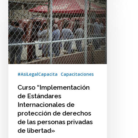
Curso
“Implementación
de
Estándares
Internacionales
de
protección
de
derechos
#AsiLegalCapacita
Capacitaciones
de
las
Curso “Implementación
personas
de Estándares
privadas
Internacionales de
de
protección de derechos
libertad»
de las personas privadas
de libertad»