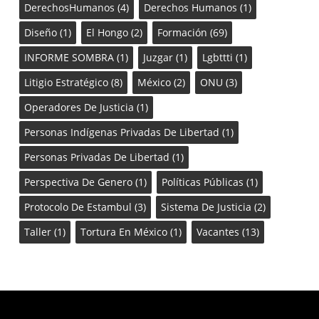
DerechosHumanos
(4)
Derechos Humanos
(1)
Diseño
(1)
El Hongo
(2)
Formación
(69)
INFORME SOMBRA
(1)
Juzgar
(1)
Lgbttti
(1)
Litigio Estratégico
(8)
México
(2)
ONU
(3)
Operadores De Justicia
(1)
Personas Indígenas Privadas De Libertad
(1)
Personas Privadas De Libertad
(1)
Perspectiva De Genero
(1)
Políticas Públicas
(1)
Protocolo De Estambul
(3)
Sistema De Justicia
(2)
Taller
(1)
Tortura En México
(1)
Vacantes
(13)