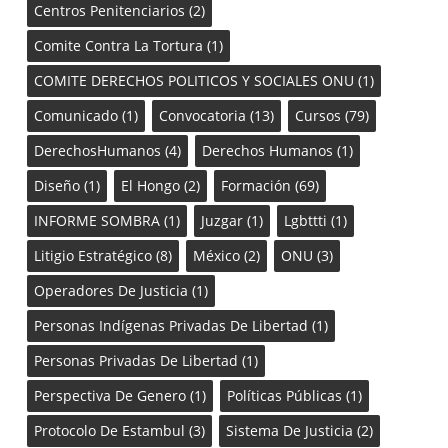
Centros Penitenciarios
(2)
Comite Contra La Tortura
(1)
COMITE DERECHOS POLITICOS Y SOCIALES ONU
(1)
Comunicado
(1)
Convocatoria
(13)
Cursos
(79)
DerechosHumanos
(4)
Derechos Humanos
(1)
Diseño
(1)
El Hongo
(2)
Formación
(69)
INFORME SOMBRA
(1)
Juzgar
(1)
Lgbttti
(1)
Litigio Estratégico
(8)
México
(2)
ONU
(3)
Operadores De Justicia
(1)
Personas Indígenas Privadas De Libertad
(1)
Personas Privadas De Libertad
(1)
Perspectiva De Genero
(1)
Políticas Públicas
(1)
Protocolo De Estambul
(3)
Sistema De Justicia
(2)