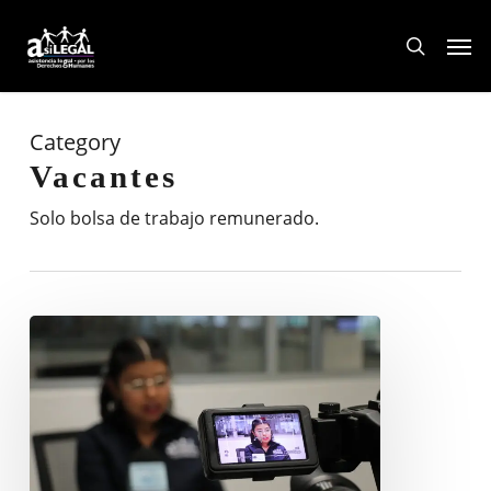
Skip
Men
to
search
main
content
Category
Vacantes
Solo bolsa de trabajo remunerado.
VACANTE
EN
EL
ÁREA
DE
COMUNICACIÓN