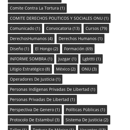
Comite Contra La Tortura
(1)
COMITE DERECHOS POLITICOS Y SOCIALES ONU
(1)
Comunicado
(1)
Convocatoria
(13)
Cursos
(79)
DerechosHumanos
(4)
Derechos Humanos
(1)
Diseño
(1)
El Hongo
(2)
Formación
(69)
INFORME SOMBRA
(1)
Juzgar
(1)
Lgbttti
(1)
Litigio Estratégico
(8)
México
(2)
ONU
(3)
Operadores De Justicia
(1)
Personas Indígenas Privadas De Libertad
(1)
Personas Privadas De Libertad
(1)
Perspectiva De Genero
(1)
Políticas Públicas
(1)
Protocolo De Estambul
(3)
Sistema De Justicia
(2)
Taller
(1)
Tortura En México
(1)
Vacantes
(13)