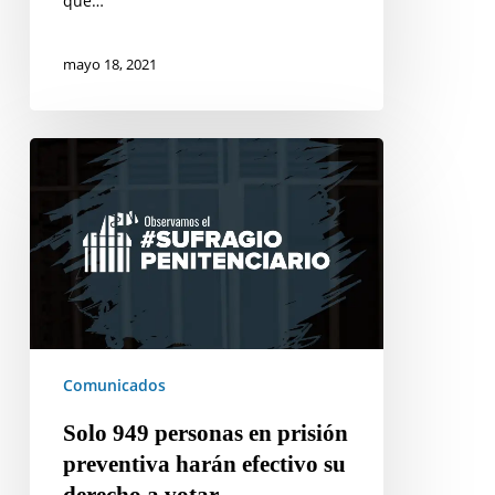
que…
mayo 18, 2021
Solo
949
personas
en
prisión
preventiva
harán
efectivo
su
Comunicados
derecho
Solo 949 personas en prisión
a
preventiva harán efectivo su
votar
derecho a votar