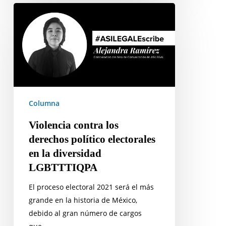
Violencia
contra
los
derechos
político
electorales
en
la
Columna
diversidad
Violencia contra los
LGBTTTIQPA
derechos político electorales
en la diversidad
LGBTTTIQPA
El proceso electoral 2021 será el más
grande en la historia de México,
debido al gran número de cargos