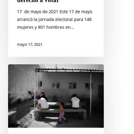
17 de mayo de 2021 Este 17 de mayo
arrancó la jornada electoral para 148
mujeres y 801 hombres en…
mayo 17, 2021
Maternidad
tras
las
rejas:
una
realidad
de
miles
de