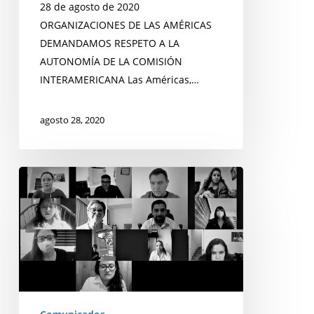
28 de agosto de 2020
autonomía
ORGANIZACIONES DE LAS AMÉRICAS
de
DEMANDAMOS RESPETO A LA
la
AUTONOMÍA DE LA COMISIÓN
Comisión
INTERAMERICANA Las Américas,…
Interamericana
agosto 28, 2020
ASILEGAL
y
RENACE
Capítulo
San
Luis
Potosí
se