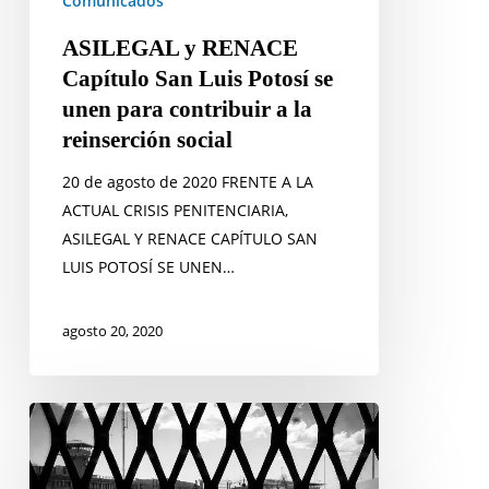
Comunicados
unen
para
ASILEGAL y RENACE
contribuir
Capítulo San Luis Potosí se
a
unen para contribuir a la
la
reinserción social
reinserción
social
20 de agosto de 2020 FRENTE A LA
ACTUAL CRISIS PENITENCIARIA,
ASILEGAL Y RENACE CAPÍTULO SAN
LUIS POTOSÍ SE UNEN…
agosto 20, 2020
Solicitamos
la
intervención