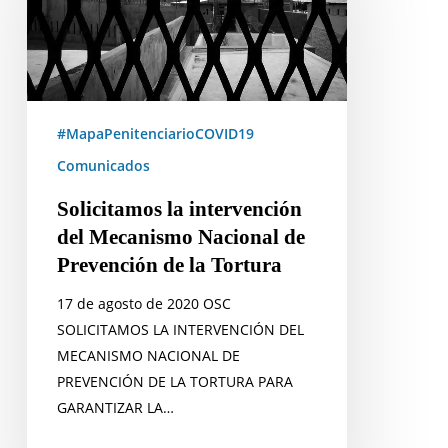
del
Mecanismo
Nacional
de
Prevención
#MapaPenitenciarioCOVID19
de
Comunicados
la
Tortura
Solicitamos la intervención
del Mecanismo Nacional de
Prevención de la Tortura
17 de agosto de 2020 OSC
SOLICITAMOS LA INTERVENCIÓN DEL
MECANISMO NACIONAL DE
PREVENCIÓN DE LA TORTURA PARA
GARANTIZAR LA…