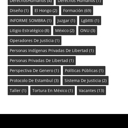
DerechosHumanos
(4)
Derechos Humanos
(1)
Diseño
(1)
El Hongo
(2)
Formación
(69)
INFORME SOMBRA
(1)
Juzgar
(1)
Lgbttti
(1)
Litigio Estratégico
(8)
México
(2)
ONU
(3)
Operadores De Justicia
(1)
Personas Indígenas Privadas De Libertad
(1)
Personas Privadas De Libertad
(1)
Perspectiva De Genero
(1)
Políticas Públicas
(1)
Protocolo De Estambul
(3)
Sistema De Justicia
(2)
Taller
(1)
Tortura En México
(1)
Vacantes
(13)