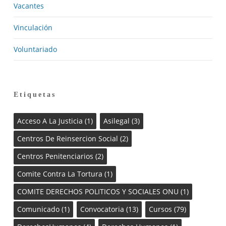
Vacantes
Vinculación
Voluntariado
Etiquetas
Acceso A La Justicia
(1)
Asilegal
(3)
Centros De Reinsercion Social
(2)
Centros Penitenciarios
(2)
Comite Contra La Tortura
(1)
COMITE DERECHOS POLITICOS Y SOCIALES ONU
(1)
Comunicado
(1)
Convocatoria
(13)
Cursos
(79)