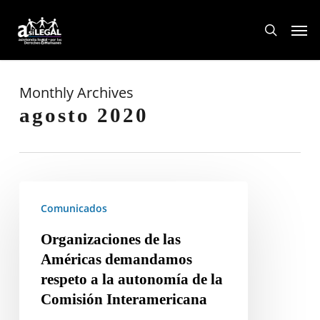
Skip
Men
to
search
main
content
Monthly Archives
agosto 2020
Organizaciones
de
Comunicados
las
Organizaciones de las
Américas
Américas demandamos
demandamos
respeto a la autonomía de la
respeto
Comisión Interamericana
a
la