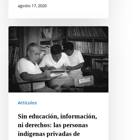
agosto 17, 2020
Sin
educación,
información,
ni
derechos:
las
personas
indígenas
privadas
Artículos
de
libertad
Sin educación, información,
ni derechos: las personas
indígenas privadas de