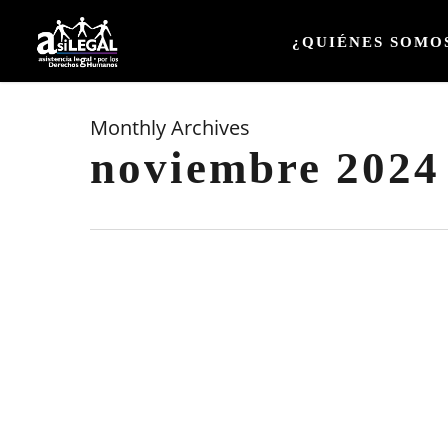
Skip
to
¿QUIÉNES SOMO
main
content
Monthly Archives
noviembre 2024
Información
sobre
Servicio
Social
En
ASILEGAL