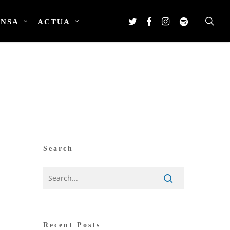
Twitter
Facebook
Instagram
Spotify
sea
ENSA
ACTUA
Search
Recent Posts