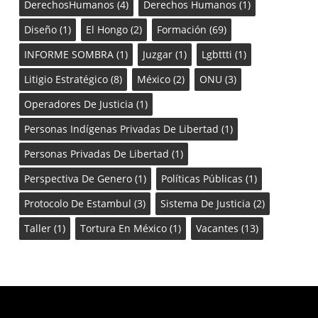
DerechosHumanos
(4)
Derechos Humanos
(1)
Diseño
(1)
El Hongo
(2)
Formación
(69)
INFORME SOMBRA
(1)
Juzgar
(1)
Lgbttti
(1)
Litigio Estratégico
(8)
México
(2)
ONU
(3)
Operadores De Justicia
(1)
Personas Indígenas Privadas De Libertad
(1)
Personas Privadas De Libertad
(1)
Perspectiva De Genero
(1)
Políticas Públicas
(1)
Protocolo De Estambul
(3)
Sistema De Justicia
(2)
Taller
(1)
Tortura En México
(1)
Vacantes
(13)