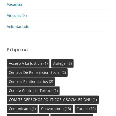
Vacantes
Vinculación
Voluntariado
Etiquetas
Acceso A La Justicia
(1)
Asilegal
(3)
Centros De Reinsercion Social
(2)
Centros Penitenciarios
(2)
Comite Contra La Tortura
(1)
COMITE DERECHOS POLITICOS Y SOCIALES ONU
(1)
Comunicado
(1)
Convocatoria
(13)
Cursos
(79)