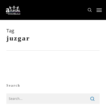
Skip
Men
to
search
main
content
Tag
juzgar
Search