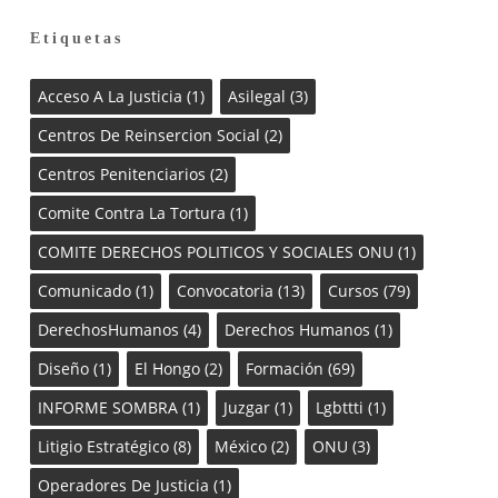
Etiquetas
Acceso A La Justicia
(1)
Asilegal
(3)
Centros De Reinsercion Social
(2)
Centros Penitenciarios
(2)
Comite Contra La Tortura
(1)
COMITE DERECHOS POLITICOS Y SOCIALES ONU
(1)
Comunicado
(1)
Convocatoria
(13)
Cursos
(79)
DerechosHumanos
(4)
Derechos Humanos
(1)
Diseño
(1)
El Hongo
(2)
Formación
(69)
INFORME SOMBRA
(1)
Juzgar
(1)
Lgbttti
(1)
Litigio Estratégico
(8)
México
(2)
ONU
(3)
Operadores De Justicia
(1)