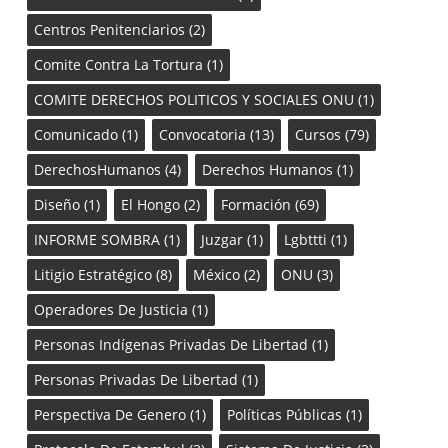
Centros Penitenciarios
(2)
Comite Contra La Tortura
(1)
COMITE DERECHOS POLITICOS Y SOCIALES ONU
(1)
Comunicado
(1)
Convocatoria
(13)
Cursos
(79)
DerechosHumanos
(4)
Derechos Humanos
(1)
Diseño
(1)
El Hongo
(2)
Formación
(69)
INFORME SOMBRA
(1)
Juzgar
(1)
Lgbttti
(1)
Litigio Estratégico
(8)
México
(2)
ONU
(3)
Operadores De Justicia
(1)
Personas Indígenas Privadas De Libertad
(1)
Personas Privadas De Libertad
(1)
Perspectiva De Genero
(1)
Políticas Públicas
(1)