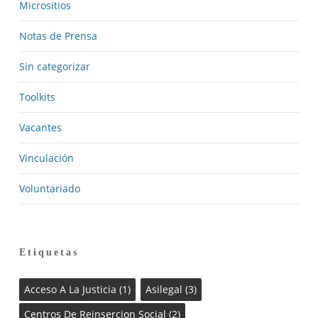
Micrositios
Notas de Prensa
Sin categorizar
Toolkits
Vacantes
Vinculación
Voluntariado
Etiquetas
Acceso A La Justicia
(1)
Asilegal
(3)
Centros De Reinsercion Social
(2)