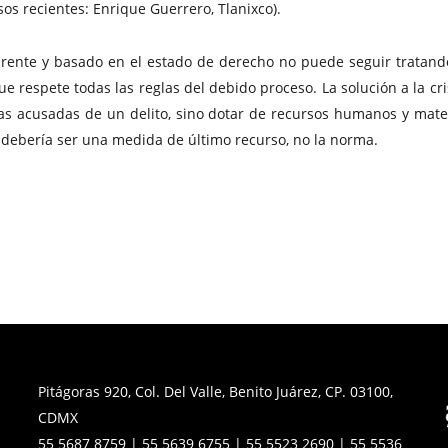
os recientes: Enrique Guerrero, Tlanixco).
arente y basado en el estado de derecho no puede seguir tratan
ue respete todas las reglas del debido proceso. La solución a la 
s acusadas de un delito, sino dotar de recursos humanos y materi
ad debería ser una medida de último recurso, no la norma.
Pitágoras 920, Col. Del Valle, Benito Juárez, CP. 03100,
CDMX
55 5687 8759 | 55 5639 6755 | 55 5523 2690 | 55 5536