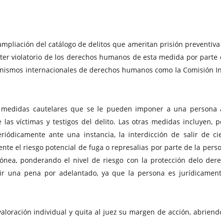
pliación del catálogo de delitos que ameritan prisión preventiva of
cter violatorio de los derechos humanos de esta medida por parte d
rganismos internacionales de derechos humanos como la Comisión 
4 medidas cautelares que se le pueden imponer a una persona 
e las víctimas y testigos del delito. Las otras medidas incluyen, p
eriódicamente ante una instancia, la interdicción de salir de ci
te el riesgo potencial de fuga o represalias por parte de la perso
dónea, ponderando el nivel de riesgo con la protección delo dere
uir una pena por adelantado, ya que la persona es jurídicame
 valoración individual y quita al juez su margen de acción, abrien