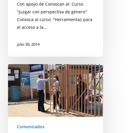
Con apoyo de Convocan al: Curso
"Juzgar con perspectiva de género"
Convoca al curso: "Herramientas para
el acceso a la…
julio 30, 2019
Las
carencias
para
garantizar
la
reinserción
social:
el
Comunicados
caso