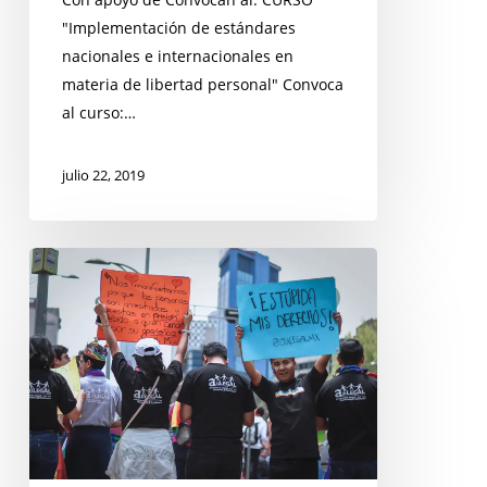
"Implementación de estándares
nacionales e internacionales en
materia de libertad personal" Convoca
al curso:…
julio 22, 2019
La
ONU
renueva
su
mandato
crucial
de
protección
a