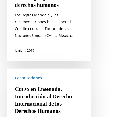
derechos humanos
contra
los
Las Reglas Mandela y las
derechos
recomendaciones hechas por el
humanos
Comité contra la Tortura de las
Naciones Unidas (CAT) a México…
junio 4, 2019
Curso
en
Capacitaciones
Ensenada,
Curso en Ensenada,
Introducción
Introducción al Derecho
al
Internacional de los
Derecho
Derechos Humanos
Internacional