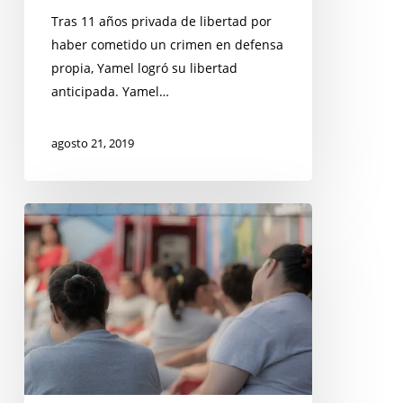
Tras 11 años privada de libertad por
haber cometido un crimen en defensa
propia, Yamel logró su libertad
anticipada. Yamel…
agosto 21, 2019
Urge
la
creación
de
una
Ley
de
Amnistía
que