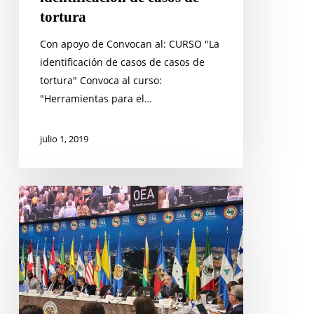
tortura
Con apoyo de Convocan al: CURSO "La
identificación de casos de casos de
tortura" Convoca al curso:
"Herramientas para el…
julio 1, 2019
Más
de
300
colectivos
expresan
preocupación
sobre