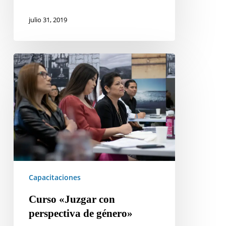
julio 31, 2019
Curso
«Juzgar
con
perspectiva
de
género»
Capacitaciones
Curso «Juzgar con
perspectiva de género»