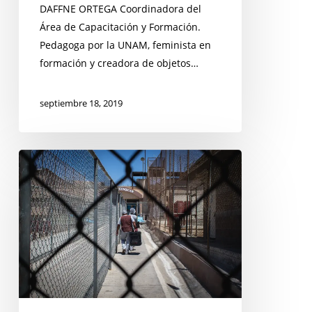
DAFFNE ORTEGA Coordinadora del
Área de Capacitación y Formación.
Pedagoga por la UNAM, feminista en
formación y creadora de objetos…
septiembre 18, 2019
Curso
en
Hidalgo:
Los
beneficios
de
libertad
en
la