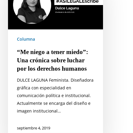
tener
miedo”:
Una
crónica
sobre
Columna
luchar
“Me niego a tener miedo”:
por
Una crónica sobre luchar
los
por los derechos humanos
derechos
humanos
DULCE LAGUNA Feminista. Diseñadora
gráfica con especialidad en
comunicación política e institucional.
Actualmente se encarga del diseño e
imagen institucional…
septiembre 4, 2019