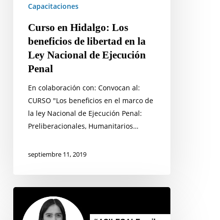
Ley
Capacitaciones
Nacional
Curso en Hidalgo: Los
de
beneficios de libertad en la
Ejecución
Ley Nacional de Ejecución
Penal
Penal
En colaboración con: Convocan al:
CURSO "Los beneficios en el marco de
la ley Nacional de Ejecución Penal:
Preliberacionales, Humanitarios…
septiembre 11, 2019
“Me
niego
a