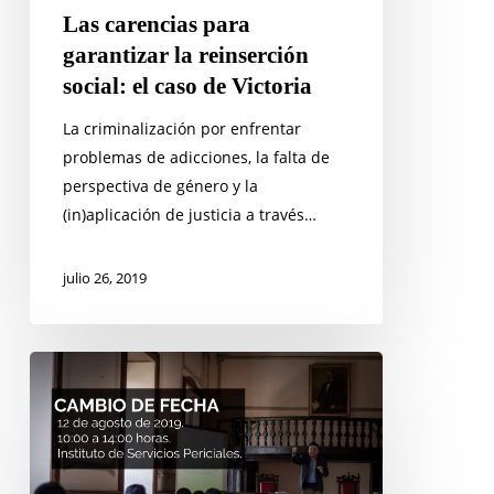
de
Las carencias para
Victoria
garantizar la reinserción
social: el caso de Victoria
La criminalización por enfrentar
problemas de adicciones, la falta de
perspectiva de género y la
(in)aplicación de justicia a través…
julio 26, 2019
Curso
en
OAXACA:
Los
beneficios