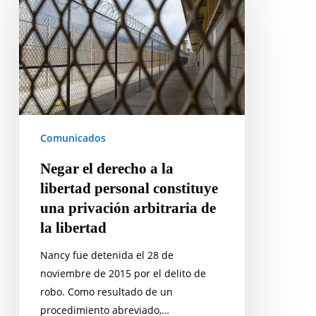
derecho
a
la
libertad
personal
constituye
una
Comunicados
privación
arbitraria
Negar el derecho a la
de
libertad personal constituye
la
una privación arbitraria de
libertad
la libertad
Nancy fue detenida el 28 de
noviembre de 2015 por el delito de
robo. Como resultado de un
procedimiento abreviado,…