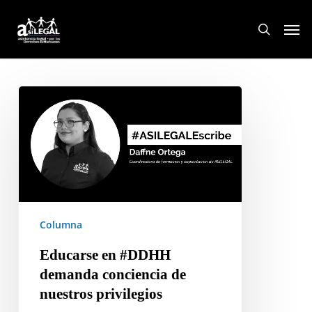
Skip
Men
to
search
main
content
Educarse
en
#DDHH
demanda
conciencia
de
nuestros
privilegios
Columna
Educarse en #DDHH
demanda conciencia de
nuestros privilegios