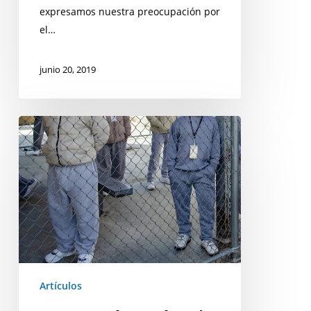
expresamos nuestra preocupación por
el…
junio 20, 2019
Esto
te
sucede
cuando
estás
encerrado
de
22
a
Artículos
24
horas