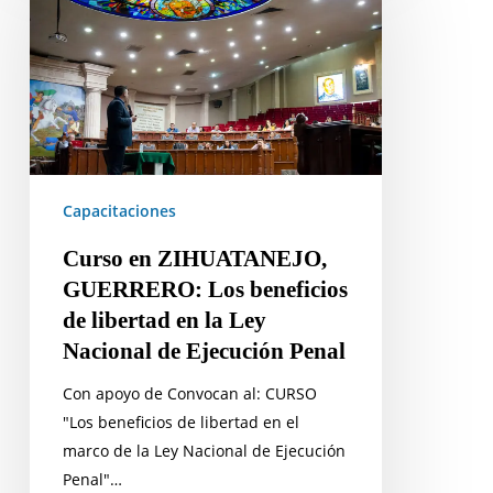
ZIHUATANEJO,
GUERRERO:
Los
beneficios
de
libertad
en
la
Capacitaciones
Ley
Curso en ZIHUATANEJO,
Nacional
GUERRERO: Los beneficios
de
de libertad en la Ley
Ejecución
Nacional de Ejecución Penal
Penal
Con apoyo de Convocan al: CURSO
"Los beneficios de libertad en el
marco de la Ley Nacional de Ejecución
Penal"…