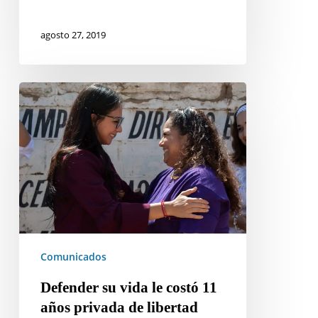
agosto 27, 2019
Defender
su
vida
le
costó
11
años
privada
de
Comunicados
libertad
Defender su vida le costó 11
años privada de libertad