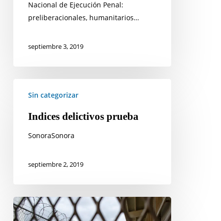
Nacional de Ejecución Penal:
preliberacionales, humanitarios…
septiembre 3, 2019
Indices
Sin categorizar
delictivos
prueba
Indices delictivos prueba
SonoraSonora
septiembre 2, 2019
Negar
el