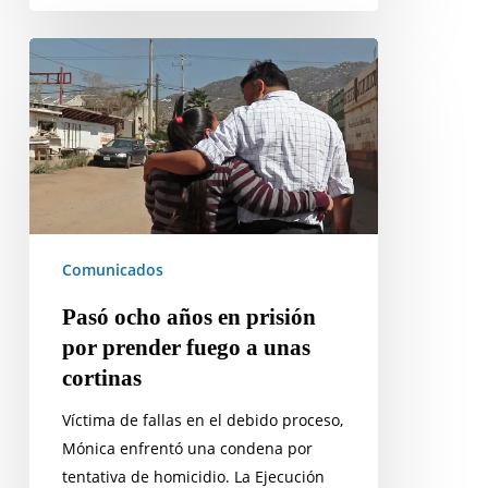
Pasó
ocho
años
en
prisión
por
prender
fuego
Comunicados
a
unas
Pasó ocho años en prisión
cortinas
por prender fuego a unas
cortinas
Víctima de fallas en el debido proceso,
Mónica enfrentó una condena por
tentativa de homicidio. La Ejecución