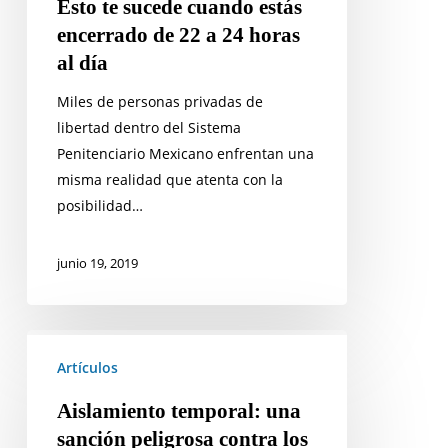
Esto te sucede cuando estás
al
encerrado de 22 a 24 horas
día
al día
Miles de personas privadas de
libertad dentro del Sistema
Penitenciario Mexicano enfrentan una
misma realidad que atenta con la
posibilidad…
junio 19, 2019
Aislamiento
temporal:
Artículos
una
Aislamiento temporal: una
sanción
sanción peligrosa contra los
peligrosa