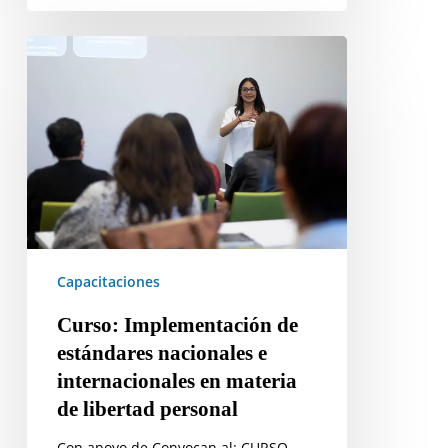
Curso:
Implementación
de
estándares
nacionales
e
internacionales
en
materia
de
Capacitaciones
libertad
Curso: Implementación de
personal
estándares nacionales e
internacionales en materia
de libertad personal
Con apoyo de Convocan al: CURSO