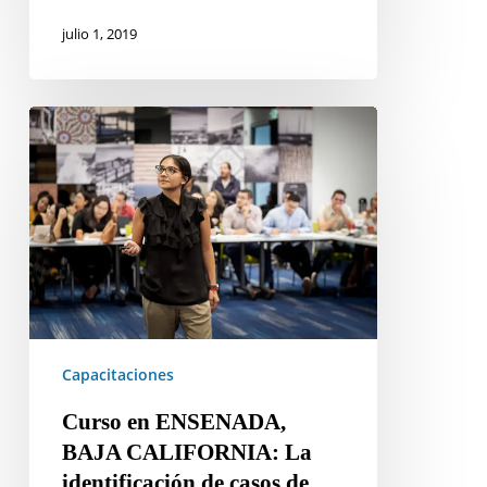
práctica
julio 1, 2019
Curso
en
ENSENADA,
BAJA
CALIFORNIA:
La
identificación
de
casos
de
Capacitaciones
tortura
Curso en ENSENADA,
BAJA CALIFORNIA: La
identificación de casos de