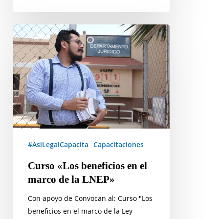
Curso
«Los
beneficios
en
el
marco
de
la
LNEP»
#AsiLegalCapacita
Capacitaciones
Curso «Los beneficios en el
marco de la LNEP»
Con apoyo de Convocan al: Curso "Los
beneficios en el marco de la Ley