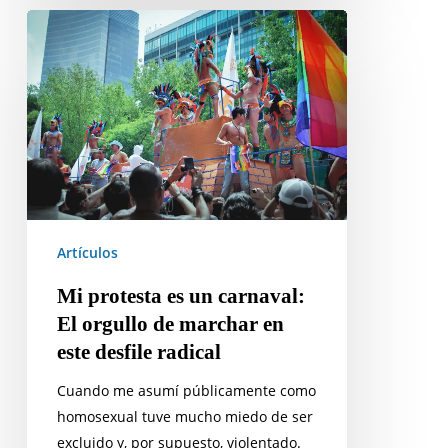
Mi
protesta
es
un
carnaval:
El
orgullo
de
marchar
Artículos
en
este
Mi protesta es un carnaval:
desfile
El orgullo de marchar en
radical
este desfile radical
Cuando me asumí públicamente como
homosexual tuve mucho miedo de ser
excluido y, por supuesto, violentado.