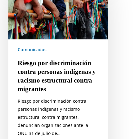
discriminación
contra
personas
indígenas
y
racismo
Comunicados
estructural
contra
Riesgo por discriminación
migrantes
contra personas indígenas y
racismo estructural contra
migrantes
Riesgo por discriminación contra
personas indígenas y racismo
estructural contra migrantes,
denuncian organizaciones ante la
ONU 31 de julio de…