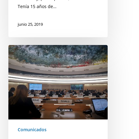
Tenía 15 años de…
junio 25, 2019
La
continuidad
del
Experto
Independiente
sobre
orientación
sexual
e
identidad
de
Comunicados
género