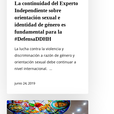
La continuidad del Experto
es
Independiente sobre
fundamental
orientación sexual e
para
identidad de género es
la
fundamental para la
#DefensaDDHH
#DefensaDDHH
La lucha contra la violencia y
discriminación a razón de género y
orientación sexual debe continuar a
nivel internacional. …
junio 24, 2019
Curso
en