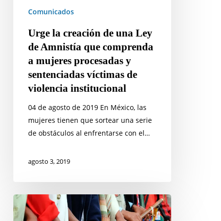
comprenda
Comunicados
a
Urge la creación de una Ley
mujeres
de Amnistía que comprenda
procesadas
a mujeres procesadas y
y
sentenciadas víctimas de
sentenciadas
violencia institucional
víctimas
de
04 de agosto de 2019 En México, las
violencia
mujeres tienen que sortear una serie
institucional
de obstáculos al enfrentarse con el…
agosto 3, 2019
Riesgo
por