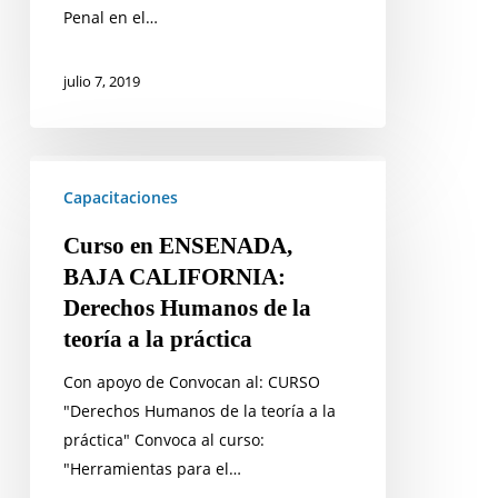
Penal en el…
julio 7, 2019
Curso
en
Capacitaciones
ENSENADA,
Curso en ENSENADA,
BAJA
BAJA CALIFORNIA:
CALIFORNIA:
Derechos Humanos de la
Derechos
teoría a la práctica
Humanos
de
Con apoyo de Convocan al: CURSO
la
"Derechos Humanos de la teoría a la
teoría
práctica" Convoca al curso:
a
"Herramientas para el…
la