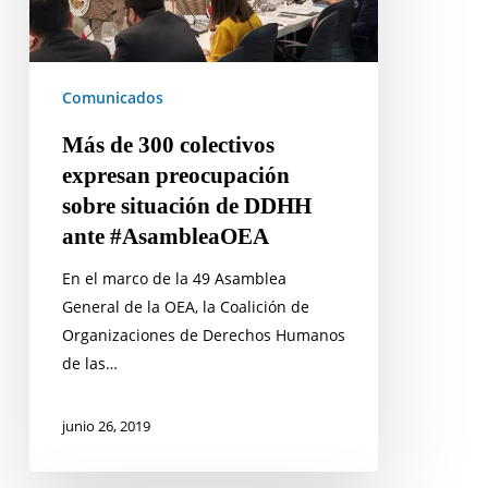
situación
de
DDHH
ante
Comunicados
#AsambleaOEA
Más de 300 colectivos
expresan preocupación
sobre situación de DDHH
ante #AsambleaOEA
En el marco de la 49 Asamblea
General de la OEA, la Coalición de
Organizaciones de Derechos Humanos
de las…
junio 26, 2019