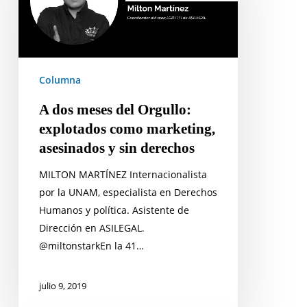
del
Orgullo:
explotados
como
marketing,
Columna
asesinados
A dos meses del Orgullo:
y
explotados como marketing,
sin
asesinados y sin derechos
derechos
MILTON MARTÍNEZ Internacionalista
por la UNAM, especialista en Derechos
Humanos y política. Asistente de
Dirección en ASILEGAL.
@miltonstarkEn la 41…
julio 9, 2019