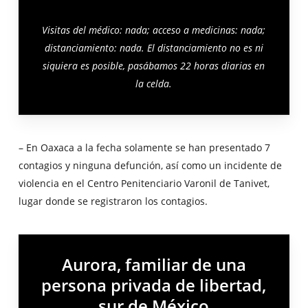
Visitas del médico: nada; acceso a medicinas: nada;
distanciamiento: nada. El distanciamiento no es ni
siquiera es posible, pasábamos 22 horas diarias en
la celda.
– En Oaxaca a la fecha solamente se han presentado 7
contagios y ninguna defunción, así como un incidente de
violencia en el Centro Penitenciario Varonil de Tanivet,
lugar donde se registraron los contagios.
Aurora, familiar de una
persona privada de libertad,
sur de México