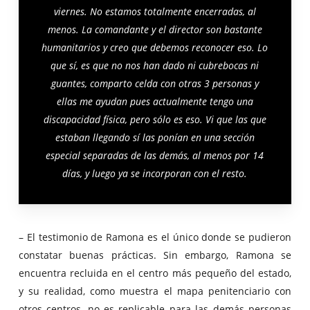
viernes. No estamos totalmente encerradas, al
menos. La comandante y el director son bastante
humanitarios y creo que debemos reconocer eso. Lo
que sí, es que no nos han dado ni cubrebocas ni
guantes, comparto celda con otras 3 personas y
ellas me ayudan pues actualmente tengo una
discapacidad física, pero sólo es eso. Vi que las que
estaban llegando sí las ponían en una sección
especial separadas de las demás, al menos por 14
días, y luego ya se incorporan con el resto.
– El testimonio de Ramona es el único donde se pudieron
constatar buenas prácticas. Sin embargo, Ramona se
encuentra recluida en el centro más pequeño del estado,
y su realidad, como muestra el mapa penitenciario con
otros centros, no es replicable para las demás personas