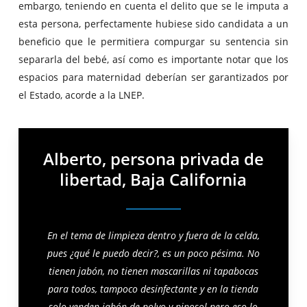
embargo, teniendo en cuenta el delito que se le imputa a
esta persona, perfectamente hubiese sido candidata a un
beneficio que le permitiera compurgar su sentencia sin
separarla del bebé, así como es importante notar que los
espacios para maternidad deberían ser garantizados por
el Estado, acorde a la LNEP.
Alberto, persona privada de
libertad, Baja California
En
el tema de limpieza dentro y fuera de la celda,
pues ¿qué le puedo decir?, es un poco pésima. No
tienen jabón, no tienen mascarillas ni tapabocas
para todos, tampoco desinfectante y en la tienda
solo venden jabón de polvo y pinosol pero eso lo