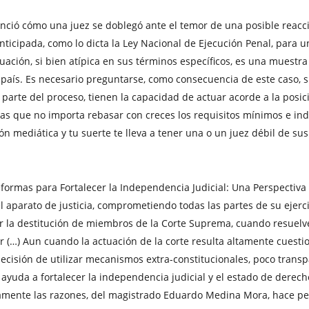
enció cómo una juez se doblegó ante el temor de una posible reacci
anticipada, como lo dicta la Ley Nacional de Ejecución Penal, para 
uación, si bien atípica en sus términos específicos, es una muestra
l país. Es necesario preguntarse, como consecuencia de este caso, s
 parte del proceso, tienen la capacidad de actuar acorde a la posic
das que no importa rebasar con creces los requisitos mínimos e in
ión mediática y tu suerte te lleva a tener una o un juez débil de su
rmas para Fortalecer la Independencia Judicial: Una Perspectiva R
l aparato de justicia, comprometiendo todas las partes de su ejer
r la destitución de miembros de la Corte Suprema, cuando resuelve
 (…) Aun cuando la actuación de la corte resulta altamente cuesti
decisión de utilizar mecanismos extra-constitucionales, poco transp
ayuda a fortalecer la independencia judicial y el estado de derecho
blicamente las razones, del magistrado Eduardo Medina Mora, hace 