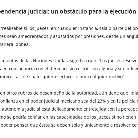
endencia judicial: un obstáculo para la ejecución
ealizable si los jueces, en cualquier instancia, sala o parte del pr
eces sean amedrentados y asustados por presiones, desde un ángulo 
manera idónea.
eamientos de las Naciones Unidas, significa que: “Los jueces resol
en consonancia con el derecho, sin restricción alguna y sin influe
indirectas, de cualesquiera sectores o por cualquier motivo”.
o en otros rubros de desempeño de la autoridad, aún tiene que lid
onfianza en el poder judicial mexicano sea del 23% y en la policía
autonomía judicial está delicadamente entretejida con la percepci
cómo se podría confiar en las capacidades de los jueces si no tien
poder pensar que éstos se deben solo y únicamente a resolver conf