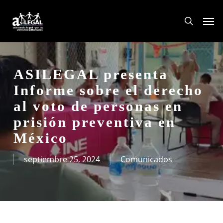
Skip
Men
to
search
main
content
ASILEGAL presenta
Informe sobre el derecho
al voto de personas en
prisión preventiva en
México
septiembre 25, 2024
Comunicados