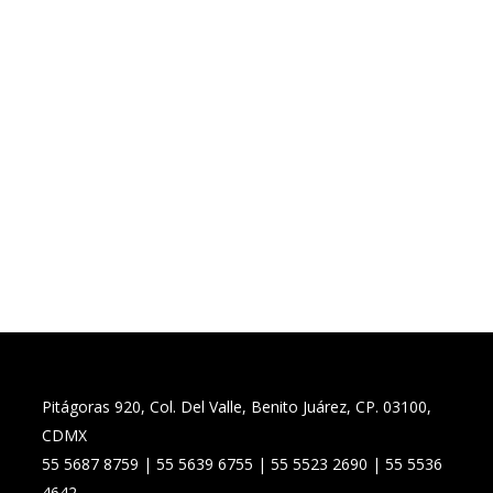
construcción de redes de conoci
requerimientos y métodos que ex
principios constitucionales.
Además, nuestra plataforma de a
geográficas, desarrolla el estudi
participantes.
Pitágoras 920, Col. Del Valle, Benito Juárez, CP. 03100,
CDMX
55 5687 8759 | 55 5639 6755 | 55 5523 2690 | 55 5536
4642